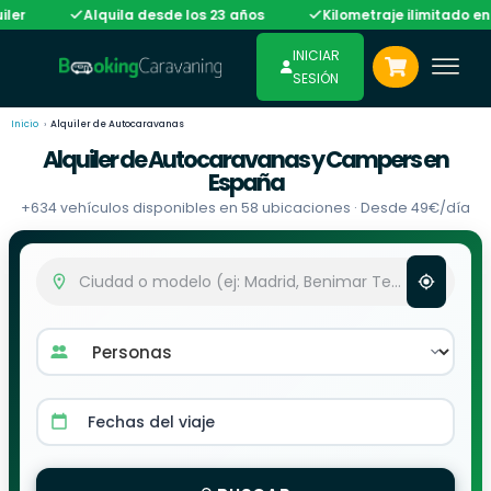
Alquila desde los 23 años
Kilometraje ilimitado en gran p
INICIAR
SESIÓN
Inicio
›
Alquiler de Autocaravanas
Alquiler de Autocaravanas y Campers en
España
+634 vehículos disponibles en 58 ubicaciones · Desde 49€/día
Fechas del viaje