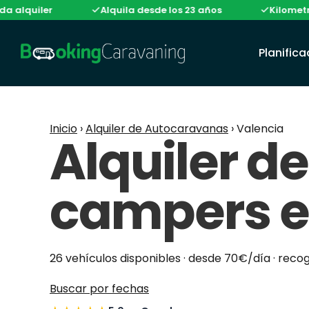
ler
Alquila desde los 23 años
Kilometraje ilim
Planific
Inicio
›
Alquiler de Autocaravanas
›
Valencia
Alquiler d
campers e
26 vehículos disponibles · desde 70€/día · reco
Buscar por fechas