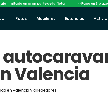
itado en gran parte de la flota
Pago en 3 plazos sin co
ador
Rutas
Alquileres
Estancias
Activi
e autocarava
n Valencia
gida en Valencia y alrededores