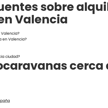
uentes sobre alqui
en Valencia
 Valencia?
a en Valencia?
ia ciudad?
tocaravanas cerca 
España