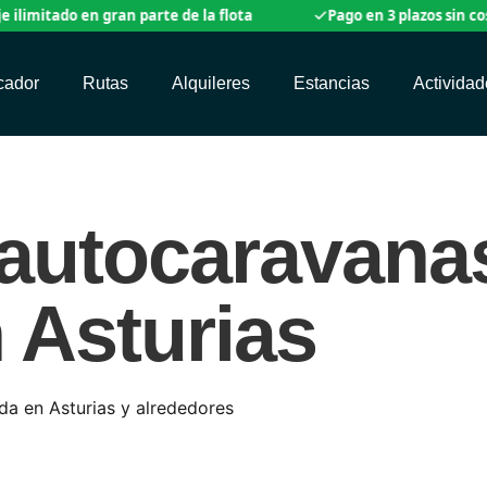
ado en gran parte de la flota
Pago en 3 plazos sin coste
icador
Rutas
Alquileres
Estancias
Actividad
 autocaravana
 Asturias
ida en Asturias y alrededores