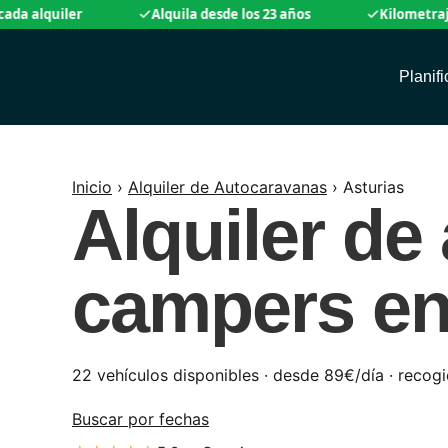
uiler
Alquila desde los 23 años
Kilometraje ilimit
Planif
Inicio
›
Alquiler de Autocaravanas
›
Asturias
Alquiler de
campers en
22 vehículos disponibles · desde 89€/día · recog
Buscar por fechas