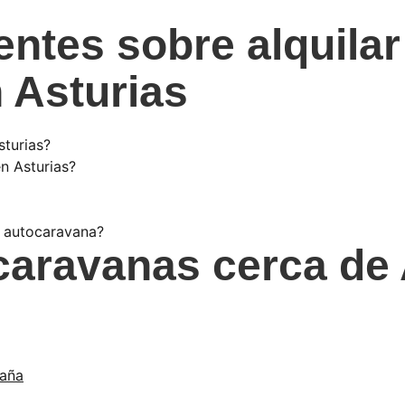
entes sobre alquilar
 Asturias
sturias?
n Asturias?
a autocaravana?
ocaravanas cerca de 
paña