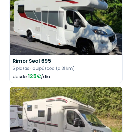
Rimor Seal 695
5 plazas · Guipúzcoa (a 31 km)
125€
desde
/día