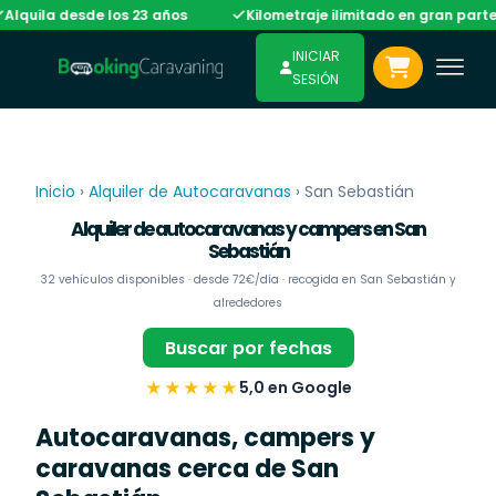
desde los 23 años
Kilometraje ilimitado en gran parte de la flo
INICIAR
SESIÓN
Inicio
›
Alquiler de Autocaravanas
›
San Sebastián
Alquiler de autocaravanas y campers en San
Sebastián
32 vehículos disponibles · desde 72€/día · recogida en San Sebastián y
alrededores
Buscar por fechas
★★★★★
5,0 en Google
Autocaravanas, campers y
caravanas cerca de San