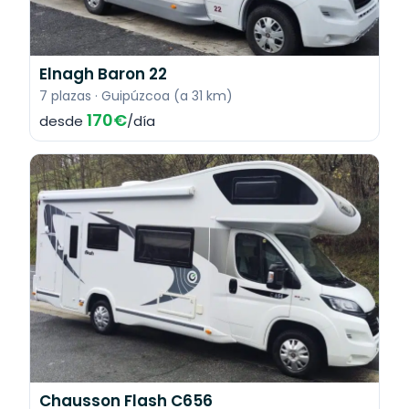
Elnagh Baron 22
7 plazas · Guipúzcoa (a 31 km)
170€
desde
/día
Chausson Flash C656