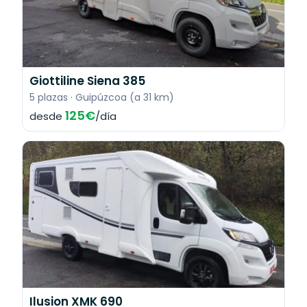
Giottiline Siena 385
5 plazas · Guipúzcoa (a 31 km)
125€
desde
/día
Ilusion XMK 690