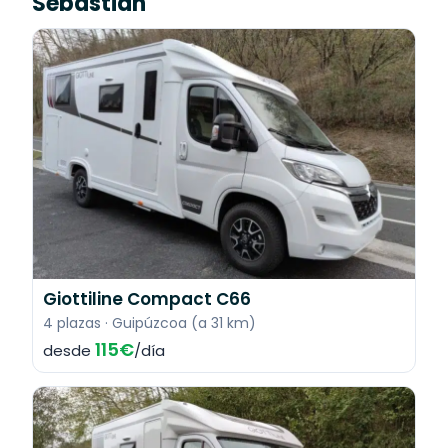
Sebastián
Giottiline Compact C66
4 plazas · Guipúzcoa (a 31 km)
115€
desde
/día