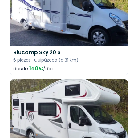
Blucamp Sky 20 S
6 plazas · Guipúzcoa (a 31 km)
140€
desde
/día