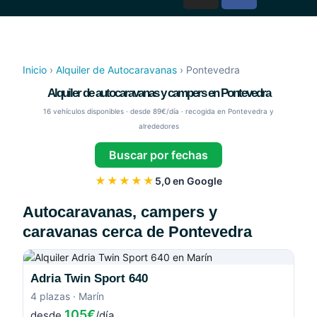
Inicio
›
Alquiler de Autocaravanas
›
Pontevedra
Alquiler de autocaravanas y campers en Pontevedra
16 vehículos disponibles · desde 89€/día · recogida en Pontevedra y
alrededores
Buscar por fechas
★★★★★
5,0 en Google
Autocaravanas, campers y
caravanas cerca de Pontevedra
Adria Twin Sport 640
4 plazas · Marín
105€
desde
/día