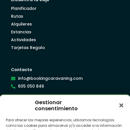
Planificador
Rutas
Alquileres
Estancias
Actividades
Tarjetas Regalo
Contacto
info@bookingcaravaning.com
605 050 846
Gestionar
Síguenos
consentimiento
Para ofrecer las mejores experiencias, utilizamos tecnologías
como las cookies para almacenar y/o acceder a la información