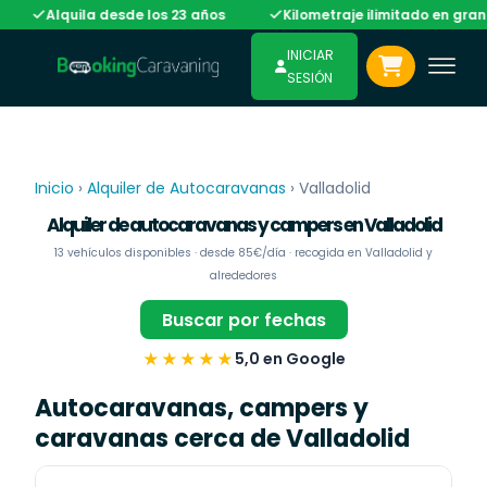
Alquila desde los 23 años
Kilometraje ilimitado en gran parte
INICIAR
SESIÓN
Inicio
›
Alquiler de Autocaravanas
›
Valladolid
Alquiler de autocaravanas y campers en Valladolid
13 vehículos disponibles · desde 85€/día · recogida en Valladolid y
alrededores
Buscar por fechas
★★★★★
5,0 en Google
Autocaravanas, campers y
caravanas cerca de Valladolid