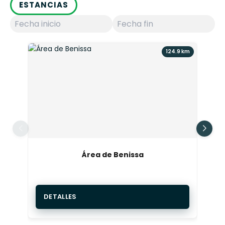
ESTANCIAS
cueva: el esfuerzo de la subida se ve más que
recompensado por las vistas.
Y si después de tanta calma os apetece algo de
124.9 km
actividad, podéis animaros con un paseo de
snorkel
,
alquilar un kayak
y explorar la bahía
desde el mar. Una forma diferente y emocionante
de seguir descubriendo la Ibiza más natural.
Área de Benissa
DETALLES