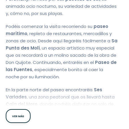
animado ocio nocturno, su variedad de actividades
y, cómo no, por sus playas.
Podéis comenzar la visita recorriendo su
paseo
marítimo
, repleto de restaurantes, mercadillos y
zonas de ocio. Desde aquí llegaréis fácilmente a
Sa
Punta des Molí
, un espacio artístico muy especial
que os recordará a un molino sacado de la obra de
Don Quijote. Continuando, entraréis en el
Paseo de
las Fuentes
, especialmente bonito al caer la
noche por su iluminación.
En la parte norte del paseo encontraréis
Ses
Variades
, una zona peatonal que os llevará hasta
Cala del Moro
, donde podréis disfrutar no solo de
la playa, sino también del auténtico ambiente
VER MÁS
ibicenco y de un bonito atardecer.