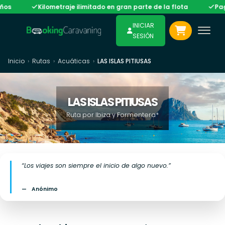
Kilometraje ilimitado en gran parte de la flota
Pago en 3 plazo
INICIAR
SESIÓN
Inicio
›
Rutas
›
Acuáticas
›
LAS ISLAS PITIUSAS
LAS ISLAS PITIUSAS
Ruta por Ibiza y Formentera*
“Los viajes son siempre el inicio de algo nuevo.”
Anónimo