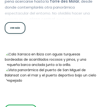
pena acercarse hasta la
Torre des Molar
, desde
donde contemplaréis otra panorámica
espectacular del entorno. No olvidéis hacer una
parada en su
plaza central
, perfecta para
descansar, saborear la gastronomía local y
VER MÁS
disfrutar, simplemente, de estar juntos.
A apenas cinco kilómetros del pueblo se encuentra
el
Puerto de Sant Miquel
, con una playa tranquila,
ideal para pasar el día sin prisas. Muy cerca, os
recomendamos también la visita a
Cala Xarraca
,
una joya escondida perfecta para los que buscan
rincones auténticos y poco masificados.
En el mismo puerto, podréis adentraros en la
cueva
de Can Marçà
, una antigua gruta de
contrabandistas con formaciones calizas
esculpidas por el tiempo. No os perdáis el
mirador
sobre Port Sant Miquel que hay de camino a la