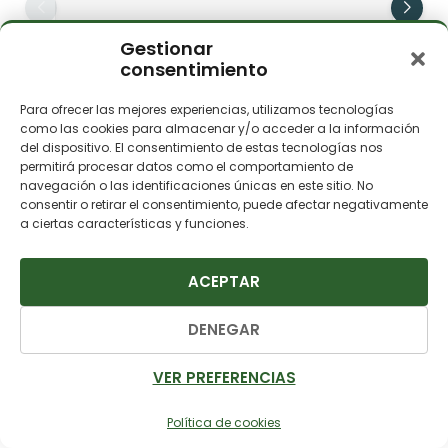
Gestionar
Alquiler de barco
consentimiento
Desde
450,00
€
Para ofrecer las mejores experiencias, utilizamos tecnologías
como las cookies para almacenar y/o acceder a la información
RESERVAR
del dispositivo. El consentimiento de estas tecnologías nos
permitirá procesar datos como el comportamiento de
navegación o las identificaciones únicas en este sitio. No
consentir o retirar el consentimiento, puede afectar negativamente
a ciertas características y funciones.
ACEPTAR
DENEGAR
PARADA 6
VER PREFERENCIAS
Dalt Vila
Política de cookies