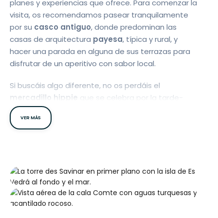
planes y experiencias que ofrece. Para comenzar la
visita, os recomendamos pasear tranquilamente
por su
casco antiguo
, donde predominan las
casas de arquitectura
payesa
, típica y rural, y
hacer una parada en alguna de sus terrazas para
disfrutar de un aperitivo con sabor local.
Si buscáis algo diferente, no os perdáis el
mercadillo hippie
que se celebra por la tarde-
noche en
Playa d’en Bossa
, donde encontraréis
VER MÁS
artesanía, moda y mucho colorido.
En cuanto a entorno natural, este municipio alberga
algunas de las
playas y calas
más espectaculares
de Ibiza. Con sus 84 km de costa, podéis perderos
en enclaves paradisíacos como Ses Salines,
Cala
d’Hort, Cala Comte
o Cala Vedella. Lugares
ideales para desconectar, tomar el sol, escuchar el
sonido del mar o simplemente leer un buen libro.