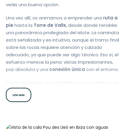
veáis una buena opción.
Una vez allí, os animamos a emprender una
ruta a
pie
hasta la
Torre de Valls
, desde donde tendréis
una panorámica privilegiada del islote. La caminata
está señalizada y es intuitiva, aunque el tramo final
sobre las rocas requiere atención y calzado
adecuado, ya que puede ser algo técnico. Eso sí, el
esfuerzo merece la pena: vistas impresionantes,
paz absoluta y una
conexión única
con el entorno.
Cerca de la torre, encontraréis unas escaleras que
descienden a una
bonita cala escondida
,
VER MÁS
perfecta para refrescarse o practicar
snorkel
. Si os
animáis a explorar, descubriréis pequeñas
cuevas
marinas
que son todo un espectáculo natural.