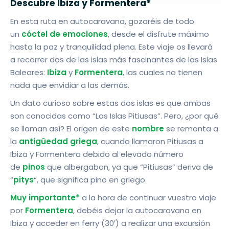
Descubre Ibiza y Formentera*
En esta ruta en autocaravana, gozaréis de todo
un
cóctel de emociones
, desde el disfrute máximo
hasta la paz y tranquilidad plena. Este viaje os llevará
a recorrer dos de las islas más fascinantes de las Islas
Baleares:
Ibiza
y
Formentera
, las cuales no tienen
nada que envidiar a las demás.
Un dato curioso sobre estas dos islas es que ambas
son conocidas como “Las Islas Pitiusas”. Pero, ¿por qué
se llaman así? El origen de este
nombre
se remonta a
la
antigüedad griega
, cuando llamaron Pitiusas a
Ibiza y Formentera debido al elevado número
de
pinos
que albergaban, ya que “Pitiusas” deriva de
“
pitys
“, que significa pino en griego.
M
uy importante*
a la hora de continuar vuestro viaje
por
Formentera
, debéis dejar la autocaravana en
Ibiza y acceder en ferry (30′) a realizar una excursión