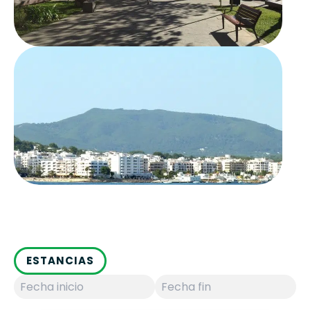
limpias y ambiente relajado.
Para los que quieran explorar más a fondo, la zona
cuenta con varias
rutas de senderismo y
ciclismo
bien señalizadas. Permiten descubrir la
costa, pequeños bosques y lugares emblemáticos
como el
Museo Etnográfico
o el
Puig de Missa
,
desde donde se obtienen unas vistas magníficas
del entorno. Y si lo vuestro es el mar, aquí
encontraréis excursiones en barco y deportes
acuáticos para todos los gustos.
Antes de iros, no olvidéis saborear la
gastronomía
local
: pan con alioli y olivas, queso ibicenco,
sobrasada y los embutidos tradicionales de
ESTANCIAS
matanza. El broche perfecto para una parada que
combina mar, cultura y sabor.