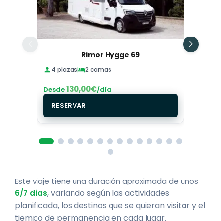
Rimor Hygge 69
4 plazas
2 camas
6 pl
130,00
€
Desde
/día
Desd
RESERVAR
RE
Este viaje tiene una duración aproximada de unos
, variando según las actividades
6/7 días
planificada, los destinos que se quieran visitar y el
tiempo de permanencia en cada lugar.