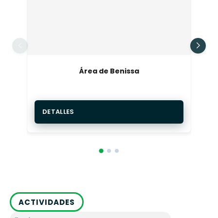
Cala Bassa
es vuestro sitio. Su playa es
espectacular y además cuenta con uno de los
chiringuitos
más famosos de Ibiza. Eso sí, el
aparcamiento puede ser complicado, así que os
recomendamos ir temprano o, si podéis, llegar en
otro medio de transporte para evitar conducir.
Área de Benissa
DETALLES
ACTIVIDADES