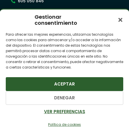
605 050 846
Gestionar
Síguenos
consentimiento
Para ofrecer las mejores experiencias, utilizamos tecnologías
como las cookies para almacenar y/o acceder a la información
Suscríbete a nuestra newsletter
del dispositivo. El consentimiento de estas tecnologías nos
permitirá procesar datos como el comportamiento de
navegación o las identificaciones únicas en este sitio. No
consentir o retirar el consentimiento, puede afectar negativamente
a ciertas características y funciones.
ACEPTAR
SUSCRIBIRME
DENEGAR
© Camper League 2025 ·
Política de Privacidad ·
VER PREFERENCIAS
Política de Cookies ·
Términos y Condiciones Viajeros ·
110,00 €
Términos y Condiciones Proveedores
RESERVAR
/ día
Política de cookies