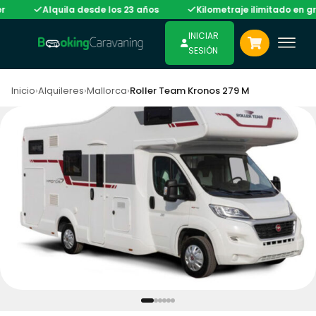
Alquila desde los 23 años
Kilometraje ilimitado en gran p
INICIAR
SESIÓN
Inicio
›
Alquileres
›
Mallorca
›
Roller Team Kronos 279 M