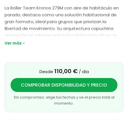
La Roller Team Kronos 279M con aire de habitáculo en
parado, destaca como una solución habitacional de
gran formato, ideal para grupos que priorizan la
libertad de movimiento. Su arquitectura capuchina
aprovecha el volumen sobre la cabina para situar un
dormitorio fijo, optimizando así la zona social inferior. En
Ver más
la parte posterior, integra un ingenioso sistema de
camas dobles transversales, permitiendo que seis
personas descansen con total independencia.
110,00 €
Desde
/ día
Bajo esta estancia se encuentra un garaje de
dimensiones extraordinarias, diseñado para custodiar
COMPROBAR DISPONIBILIDAD Y PRECIO
desde motocicletas hasta equipamiento deportivo
voluminoso. Es un vehículo equilibrado y resistente,
Sin compromiso: elige tus fechas y ve el precio total al
concebido para ofrecer una autonomía plena a toda la
momento.
familia en cualquier destino.