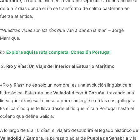
Amarante
, la ruta culmina en la vibrante
Oporto
. Un itinerario lineal
de 5 a 7 días donde el río se transforma de calma castellana en
fuerza atlántica.
“Nuestras vidas son los ríos que van a dar en la mar”
– Jorge
Manrique.
👉
Explora aquí la ruta completa: Conexión Portugal
Río y Rías: Un Viaje del Interior al Estuario Marítimo
«Río y Rías» no es solo un nombre, es una evolución lingüística e
hidrológica. Esta ruta une
Valladolid
con
A Coruña
, trazando una
línea que atraviesa la meseta para sumergirse en las rías gallegas.
Es el camino que te lleva desde el río que mira a Portugal hasta el
océano que define Galicia.
A lo largo de 8 a 10 días, el viajero descubrirá el legado histórico de
Valladolid
y
Zamora
, la pureza glaciar de
Puebla de Sanabria
y la