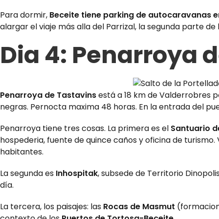
Para dormir,
Beceite tiene parking de autocaravanas e
alargar el viaje más alla del Parrizal,
la segunda parte de 
Dia 4: Penarroya 
Penarroya de Tastavins
está a 18 km de Valderrobres p
negras. Pernocta maxima 48 horas. En la entrada del pueb
Penarroya tiene tres cosas. La primera es el
Santuario de
hospederia, fuente de quince caños y oficina de turismo. 
habitantes.
La segunda es
Inhospitak
, subsede de Territorio Dinopol
día.
La tercera, los paisajes: las
Rocas de Masmut
(formacione
contexto de los
Puertos de Tortosa-Beceite
.