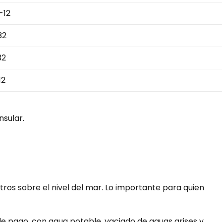
-12
32
32
12
nsular.
tros sobre el nivel del mar. Lo importante para quien
 de pago, con agua potable, vaciado de aguas grises y