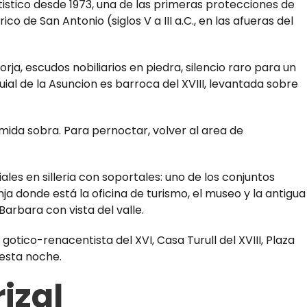
tistico desde 1973, una de las primeras protecciones de
o de San Antonio (siglos V a III a.C., en las afueras del
rja, escudos nobiliarios en piedra, silencio raro para un
ial de la Asuncion es barroca del XVIII, levantada sobre
omida sobra. Para pernoctar, volver al area de
ales en silleria con soportales: uno de los conjuntos
ja donde está la oficina de turismo, el museo y la antigua
Barbara con vista del valle.
otico-renacentista del XVI, Casa Turull del XVIII, Plaza
esta noche.
rizal