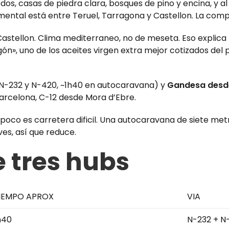
dos, casas de piedra clara, bosques de pino y encina, y al
ntal está entre Teruel, Tarragona y Castellon. La compa
tellon. Clima mediterraneo, no de meseta. Eso explica lo
n», uno de los aceites virgen extra mejor cotizados del 
N-232 y N-420, ~1h40 en autocaravana) y
Gandesa desd
arcelona, C-12 desde Mora d’Ebre.
oco es carretera dificil. Una autocaravana de siete metro
es, así que reduce.
 tres hubs
IEMPO APROX
VIA
h40
N-232 + N