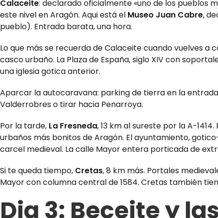
Calaceite
: declarado oficialmente «uno de los pueblos m
este nivel en Aragón. Aqui está el
Museo Juan Cabre
, de
pueblo). Entrada barata, una hora.
Lo que más se recuerda de Calaceite cuando vuelves a c
casco urbaño. La Plaza de España, siglo XIV con soportale
una iglesia gotica anterior.
Aparcar la autocaravana: parking de tierra en la entrada 
Valderrobres o tirar hacia Penarroya.
Por la tarde,
La Fresneda
, 13 km al sureste por la A-1414
urbaños más bonitos de Aragón. El ayuntamiento, gotico-re
carcel medieval. La calle Mayor entera porticada de extrem
Si te queda tiempo,
Cretas
, 8 km más. Portales medievale
Mayor con columna central de 1584. Cretas también tien
Dia 3: Beceite y la