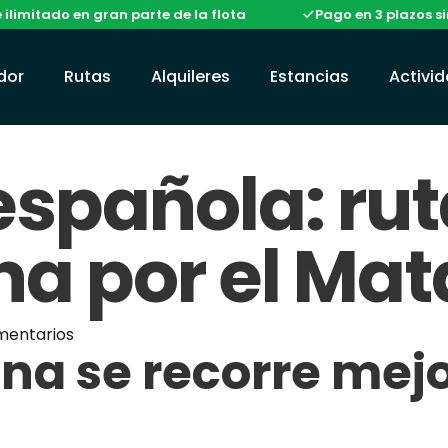
o en gran parte de la flota
Pago en 3 plazos sin coste
ador
Rutas
Alquileres
Estancias
Activi
española: rut
a por el Mat
mentarios
ana se recorre mej