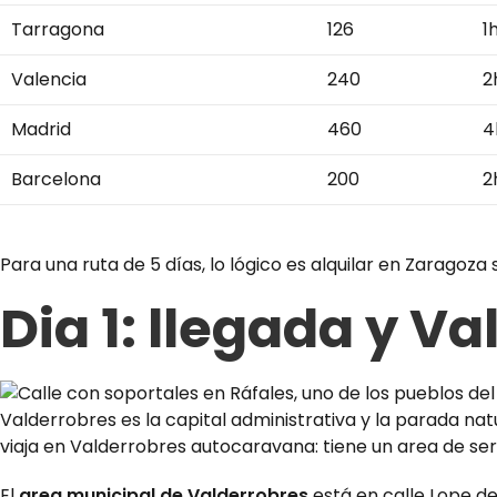
Tarragona
126
1
Valencia
240
2
Madrid
460
4
Barcelona
200
2
Para una ruta de 5 días, lo lógico es alquilar en Zaragoza 
Dia 1: llegada y V
Valderrobres es la capital administrativa y la parada na
viaja en Valderrobres autocaravana: tiene un area de se
El
area municipal de Valderrobres
está en calle Lope de