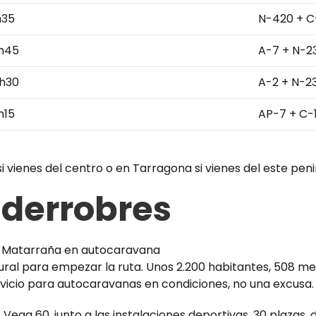
h35
N-420 + C
h45
A-7 + N-2
h30
A-2 + N-2
h15
AP-7 + C-
si vienes del centro o en Tarragona si vienes del este peni
alderrobres
tural para empezar la ruta. Unos 2.200 habitantes, 508 me
rvicio para autocaravanas en condiciones, no una excusa.
 Vega 60, junto a las instalaciones deportivas. 30 plazas,