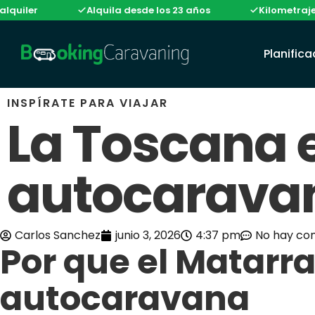
Alquila desde los 23 años
Kilometraje ilimitad
Planific
INSPÍRATE PARA VIAJAR
La Toscana 
autocaravan
Carlos Sanchez
junio 3, 2026
4:37 pm
No hay co
Por que el Matarr
autocaravana