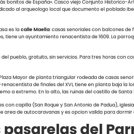
ás bonitos de España». Casco viejo Conjunto Historico-Ar
dicado al arqueologo local que documento el poblado iberic
asa es la
calle Maella
: casas senoriales con balcones de fo
s, tiene un ayuntamiento renacentista de 1609. La parroqu
del pueblo, gratuito, sin servicios. Para tres horas con c
. Plaza Mayor de planta triangular rodeada de casas senori
nacentista de finales del XVI, tiene en planta baja la lon
o a extremo. En lo alto, las ruinas del castillo de Santa 
s con capilla (San Roque y San Antonio de Padua), iglesia g
e area de autocaravanas y es opcion valida para dormir 
s pasarelas del Par