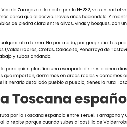
. Vas de Zaragoza a la costa por la N-232, ves un cartel
más cerca que el desvío. Llevas años haciendolo. Y mient
os de piedra clara entre olivos, viñas y bosques, con un
lquier otra forma. No por moda, por geografia. Los puebl
as (Valderrobres, Cretas, Calaceite, Penarroya de Tasta
 abajo y subas andando.
a para quien planifica una escapada de tres a cinco día
s que importan, dormimos en areas reales y comemos en s
 el itinerario detallado pueblo a pueblo, tienes
la ruta Tos
 la Toscana españo
l lo repite porque cuando subes al castillo de Valderrobre