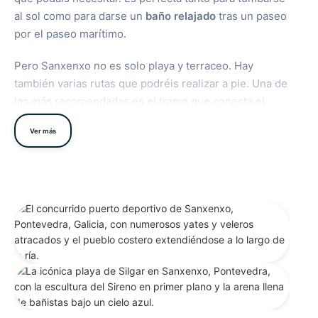
al sol como para darse un
baño relajado
tras un paseo
por el paseo marítimo.
Pero Sanxenxo no es solo playa y terraceo. Hay
también varias rutas que podréis realizar a pie. Una de
las más recomendadas es el tramo que conecta el
Paseo de Paxariñas con la Playa de Montalvo, o
Ver más
incluso continuar desde Montalvo hasta la Playa de
Major. En total, unos 6 kilómetros de
sendero litoral
donde caminaréis entre árboles, molinos, pequeños
monumentos y vistas al mar que os regalarán
momentos únicos
.
Si continuáis hacia la zona de
Portonovo
, integrada
dentro del municipio, encontraréis aún más opciones
para el baño. Destacan playas como
Baltar, Canelas o
Caneliñas
, todas con personalidad propia y con buen
acceso para quienes vais en autocaravana.