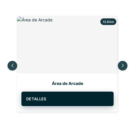
fotografiada.
12.8 km
Área de Arcade
DETALLES
DE