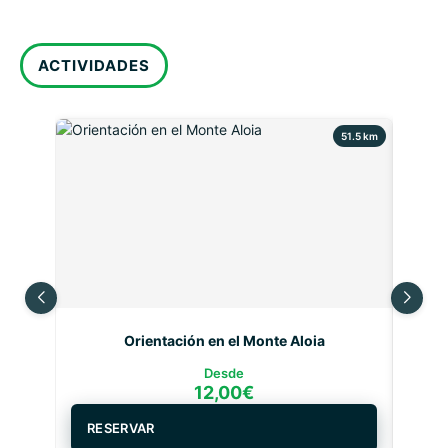
ACTIVIDADES
51.5 km
Orientación en el Monte Aloia
Desde
12,00
€
RESERVAR
RE