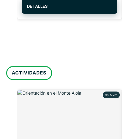
DETALLES
DE
ACTIVIDADES
39.5 km