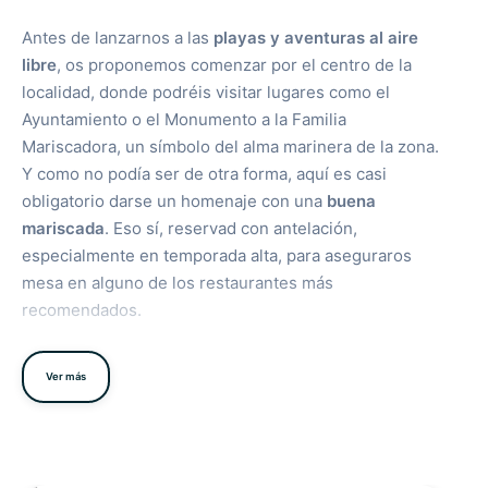
Antes de lanzarnos a las
playas y aventuras al aire
libre
, os proponemos comenzar por el centro de la
localidad, donde podréis visitar lugares como el
Ayuntamiento o el Monumento a la Familia
Mariscadora, un símbolo del alma marinera de la zona.
Y como no podía ser de otra forma, aquí es casi
obligatorio darse un homenaje con una
buena
mariscada
. Eso sí, reservad con antelación,
especialmente en temporada alta, para aseguraros
mesa en alguno de los restaurantes más
recomendados.
Las mejores playas de la zona:
Ver más
Playa de A Lanzada
: Una de las más emblemáticas
de Galicia. Con 2 kilómetros de arena blanca, dunas
protegidas, paseos, aguas limpias y perfectas para