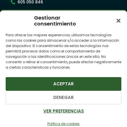
605 050 846
Gestionar
Síguenos
consentimiento
Para ofrecer las mejores experiencias, utilizamos tecnologías
como las cookies para almacenar y/o acceder a la información
Suscríbete a nuestra newsletter
del dispositivo. El consentimiento de estas tecnologías nos
permitirá procesar datos como el comportamiento de
navegación o las identificaciones únicas en este sitio. No
consentir o retirar el consentimiento, puede afectar negativamente
a ciertas características y funciones.
ACEPTAR
SUSCRIBIRME
DENEGAR
© Camper League 2025 ·
Política de Privacidad ·
VER PREFERENCIAS
Política de Cookies ·
Términos y Condiciones Viajeros ·
Términos y Condiciones Proveedores
Política de cookies