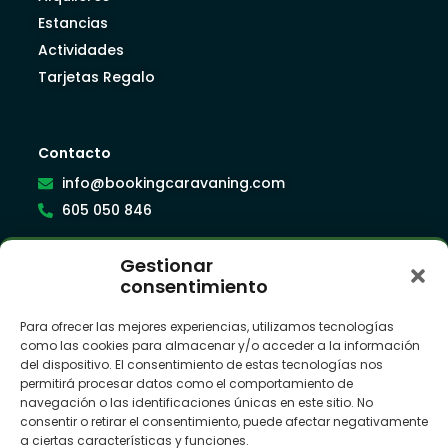
Estancias
Actividades
Tarjetas Regalo
Contacto
info@bookingcaravaning.com
605 050 846
Gestionar
Síguenos
consentimiento
Para ofrecer las mejores experiencias, utilizamos tecnologías
como las cookies para almacenar y/o acceder a la información
Suscríbete a nuestra newsletter
del dispositivo. El consentimiento de estas tecnologías nos
permitirá procesar datos como el comportamiento de
navegación o las identificaciones únicas en este sitio. No
consentir o retirar el consentimiento, puede afectar negativamente
a ciertas características y funciones.