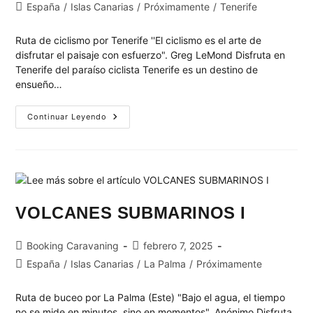
España
/
Islas Canarias
/
Próximamente
/
Tenerife
Ruta de ciclismo por Tenerife ''El ciclismo es el arte de
disfrutar el paisaje con esfuerzo". Greg LeMond Disfruta en
Tenerife del paraíso ciclista Tenerife es un destino de
ensueño…
Continuar Leyendo
VOLCANES SUBMARINOS I
Booking Caravaning
febrero 7, 2025
España
/
Islas Canarias
/
La Palma
/
Próximamente
Ruta de buceo por La Palma (Este) "Bajo el agua, el tiempo
no se mide en minutos, sino en momentos". Anónimo Disfruta