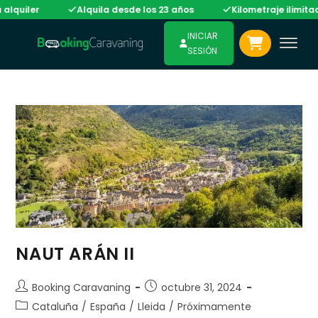
lquiler
Alquila desde los 23 años
Kilometraje ilimitado
INICIAR
SESIÓN
NAUT ARÁN II
Booking Caravaning
octubre 31, 2024
Cataluña
/
España
/
Lleida
/
Próximamente