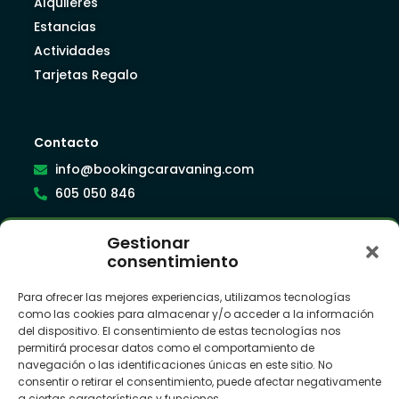
Alquileres
Estancias
Actividades
Tarjetas Regalo
Contacto
info@bookingcaravaning.com
605 050 846
Gestionar
Síguenos
consentimiento
Para ofrecer las mejores experiencias, utilizamos tecnologías
como las cookies para almacenar y/o acceder a la información
Suscríbete a nuestra newsletter
del dispositivo. El consentimiento de estas tecnologías nos
permitirá procesar datos como el comportamiento de
navegación o las identificaciones únicas en este sitio. No
consentir o retirar el consentimiento, puede afectar negativamente
a ciertas características y funciones.