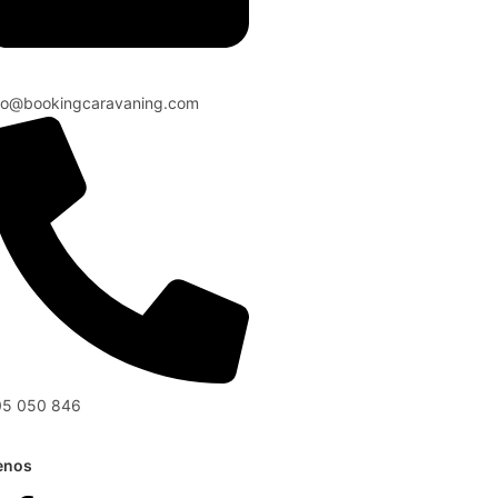
fo@bookingcaravaning.com
05 050 846
enos