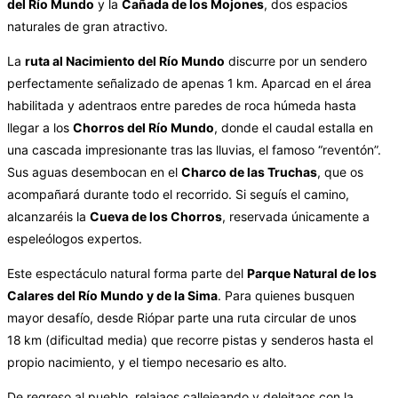
del Río Mundo
y la
Cañada de los Mojones
, dos espacios
naturales de gran atractivo.
La
ruta al Nacimiento del Río Mundo
discurre por un sendero
perfectamente señalizado de apenas 1 km. Aparcad en el área
habilitada y adentraos entre paredes de roca húmeda hasta
llegar a los
Chorros del Río Mundo
, donde el caudal estalla en
una cascada impresionante tras las lluvias, el famoso “reventón”.
Sus aguas desembocan en el
Charco de las Truchas
, que os
acompañará durante todo el recorrido. Si seguís el camino,
alcanzaréis la
Cueva de los Chorros
, reservada únicamente a
espeleólogos expertos.
Este espectáculo natural forma parte del
Parque Natural de los
Calares del Río Mundo y de la Sima
. Para quienes busquen
mayor desafío, desde Riópar parte una ruta circular de unos
18 km (dificultad media) que recorre pistas y senderos hasta el
propio nacimiento, y el tiempo necesario es alto.
De regreso al pueblo, relajaos callejeando y deleitaos con la