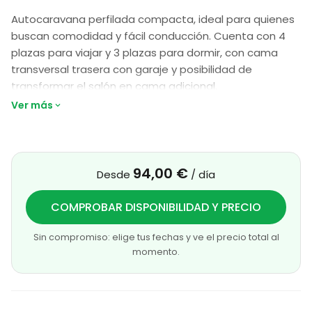
Autocaravana perfilada compacta, ideal para quienes
buscan comodidad y fácil conducción. Cuenta con 4
plazas para viajar y 3 plazas para dormir, con cama
transversal trasera con garaje y posibilidad de
transformar el salón en cama adicional.
Ver más
Equipada con motor de 165 CV, cambio automático de
8 velocidades, panel solar de 200 W con regulador
MPPT, Smart TV de 24”, antena digital, toldo THULE,
ducha en garaje, toma exterior de gas, Isofix y tapicería
94,00 €
Desde
/ día
Fit Sand en polipiel.
COMPROBAR DISPONIBILIDAD Y PRECIO
También incorpora oscurecedores plisados, Skyroof,
cámara y acabados mejorados para disfrutar de una
Sin compromiso: elige tus fechas y ve el precio total al
experiencia más cómoda en ruta.
momento.