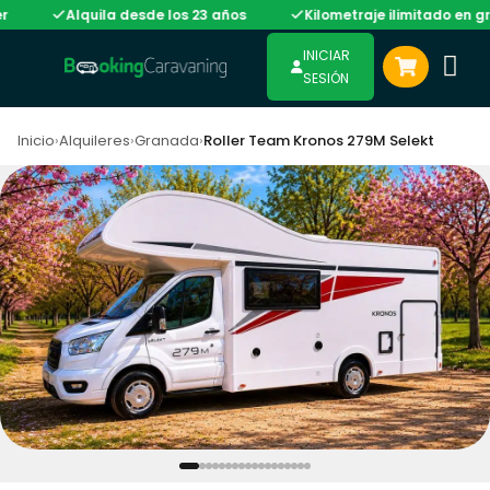
Alquila desde los 23 años
Kilometraje ilimitado en gran p
INICIAR
SESIÓN
Inicio
›
Alquileres
›
Granada
›
Roller Team Kronos 279M Selekt