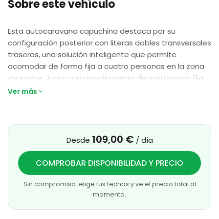
Sobre este vehículo
Esta autocaravana capuchina destaca por su
configuración posterior con literas dobles transversales
traseras, una solución inteligente que permite
acomodar de forma fija a cuatro personas en la zona
de noche. Junto a su amplia cama de matrimonio fija
sobre la cabina y el salón convertible, el vehículo está
Ver más
perfectamente homologado para ofrecer 6 plazas
para viajar y hasta 8 para dormir.
La zona de día ofrece un ambiente muy acogedor
109,00 €
Desde
/ día
gracias a su salón con asientos enfrentados, ideal para
las comidas en familia. Cuenta con una cocina lineal
COMPROBAR DISPONIBILIDAD Y PRECIO
equipada con fuegos, amplios espacios de
almacenamiento y un frigorífico de gran capacidad,
Sin compromiso: elige tus fechas y ve el precio total al
además de un baño funcional con cabina de ducha
momento.
integrada de forma inteligente. Su excelente
modularidad permite plegar la litera inferior trasera