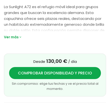
La Sunlight A72 es el refugio móvil ideal para grupos
grandes que buscan la excelencia alemana. Esta
capuchina ofrece seis plazas reales, destacando por
un habitáculo extremadamente generoso donde brilla
su doble salón. Esta configuración permite disponer de
dos zonas de comedor separadas, facilitando la
Ver más
convivencia y el ocio simultáneo de niños y adultos.
En la zona posterior, cuenta con un sistema de literas
transversales muy versátil: la cama inferior es abatible,
130,00 €
Desde
/ día
lo que ofrece la posibilidad de ampliar el garaje trasero
según las necesidades de carga. Con una enorme
COMPROBAR DISPONIBILIDAD Y PRECIO
cama fija sobre la cabina y acabados de alta
resistencia, la A72 garantiza que viajar en familia sea
Sin compromiso: elige tus fechas y ve el precio total al
sinónimo de libertad, orden y espacio para todo el
momento.
equipo de aventura.