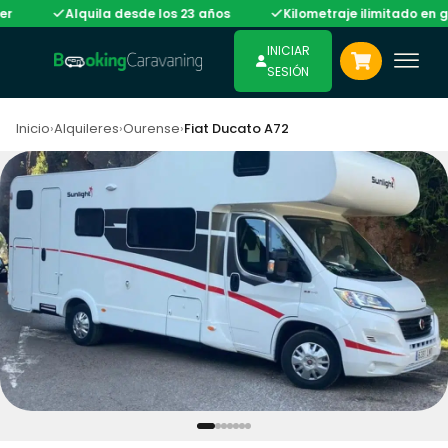
Alquila desde los 23 años
Kilometraje ilimitado en gran 
INICIAR
SESIÓN
Inicio
›
Alquileres
›
Ourense
›
Fiat Ducato A72