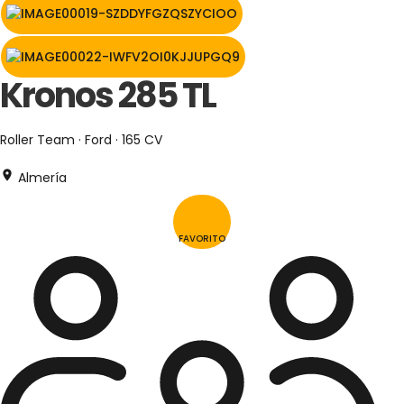
Kronos 285 TL
Roller Team · Ford · 165 CV
Almería
FAVORITO