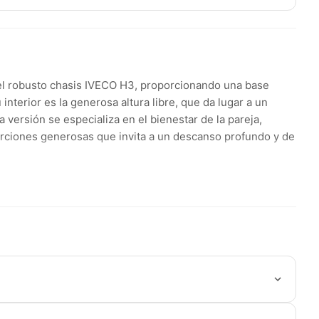
 el robusto chasis IVECO H3, proporcionando una base
interior es la generosa altura libre, que da lugar a un
 versión se especializa en el bienestar de la pareja,
rciones generosas que invita a un descanso profundo y de
 integrar un gran baño completo, ofreciendo una higiene y
presenta como una zona social amplia y relajada, perfecta
totalmente equipada que garantiza independencia total. Con
 este vehículo permite transportar todo lo necesario de