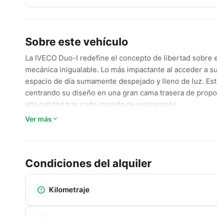
Sobre este vehículo
La IVECO Duo-I redefine el concepto de libertad sobre
mecánica inigualable. Lo más impactante al acceder a su 
espacio de día sumamente despejado y lleno de luz. Esta
centrando su diseño en una gran cama trasera de propo
alta calidad tras cada jornada de exploración.
Ver más
La distribución interior prioriza el confort cotidiano al
privacidad superiores en plena naturaleza. El salón se 
para planificar rutas mientras se disfruta de la cocina 
un área de carga voluminosa situada bajo el dormitorio,
Condiciones del alquiler
forma organizada.
Kilometraje