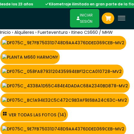
23 años
Kilometraje ilimitado en gran parte de la flota
INICIAR
SESIÓN
Inicio
›
Alquileres
›
Fuerteventura
›
Itineo CS660 / MHW
VER TODAS LAS FOTOS (14)