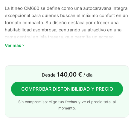
La Itineo CM660 se define como una autocaravana integral
excepcional para quienes buscan el máximo confort en un
formato compacto. Su diseño destaca por ofrecer una
habitabilidad asombrosa, centrando su atractivo en una
cama central en isla trasera, que permite un acceso
cómodo y un descanso digno de una suite. Al ser un
Ver más
modelo integral, la visión panorámica durante la
conducción es inmejorable, y el aprovechamiento del
espacio se potencia con una cama de cabina abatible,
permitiendo que hasta cuatro personas pernocten con
140,00 €
Desde
/ día
total holgura.
COMPROBAR DISPONIBILIDAD Y PRECIO
El interior brilla por su modernidad, integrando un salón
acogedor y una cocina funcional que garantizan
Sin compromiso: elige tus fechas y ve el precio total al
independencia absoluta. Un aspecto clave es su ingenioso
momento.
sistema de baño dúplex, que optimiza el área de aseo sin
sacrificar la comodidad. Además, cuenta con un generoso
espacio de almacenaje gracias a su garaje calefactado,