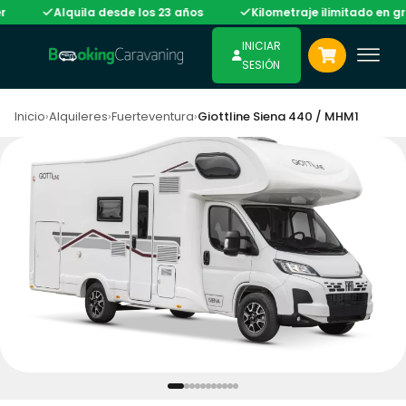
Alquila desde los 23 años
Kilometraje ilimitado en gran 
INICIAR
SESIÓN
Inicio
›
Alquileres
›
Fuerteventura
›
Giottline Siena 440 / MHM1