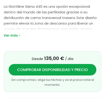
La Giottiline Siena 440 es una opción excepcional
dentro del mundo de las perfiladas gracias a su
distribución de cama transversal trasera. Este diseño
permite elevar la zona de descanso para liberar un
garaje de grandes dimensiones, con doble acceso
exterior, ideal para transportar bicicletas o
Ver más
equipamiento voluminoso sin comprometer la
habitabilidad.
En su interior, el espacio de día destaca por un salón
135,00 €
Desde
/ día
luminoso con su gran espacio de comedor, creando
una atmósfera acogedora para la familia. La cocina en
COMPROBAR DISPONIBILIDAD Y PRECIO
línea y el baño compacto con ducha integrada están
diseñados para ofrecer funcionalidad sin restarle
Sin compromiso: elige tus fechas y ve el precio total al
amplitud al pasillo central.
momento.