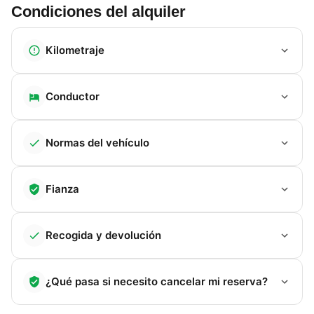
compacto, además de una excelente iluminación
Condiciones del alquiler
natural. Su diseño se completa con un gran garaje
exterior accesible desde ambos lados, perfecto para
Kilometraje
transportar equipaje voluminoso o bicicletas y disfrutar
de la ruta con total autonomía.
Conductor
Normas del vehículo
Fianza
Recogida y devolución
¿Qué pasa si necesito cancelar mi reserva?