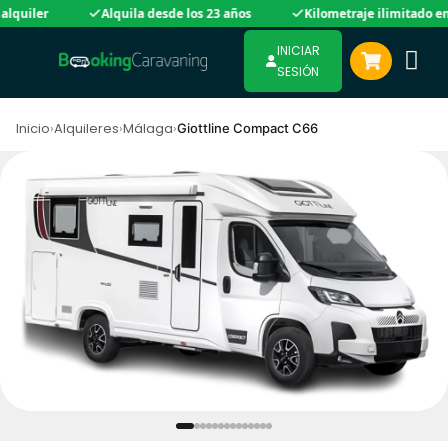
iler
Alquila desde los 23 años
Kilometraje ilimitado en gra
INICIAR
SESIÓN
Inicio
›
Alquileres
›
Málaga
›
Giottline Compact C66