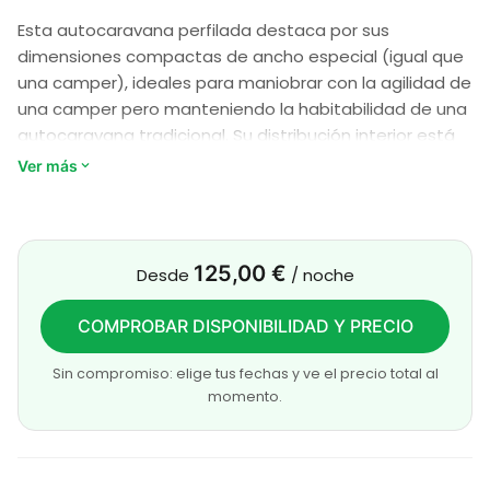
Esta autocaravana perfilada destaca por sus
dimensiones compactas de ancho especial (igual que
una camper), ideales para maniobrar con la agilidad de
una camper pero manteniendo la habitabilidad de una
autocaravana tradicional. Su distribución interior está
optimizada con camas gemelas traseras, que ofrecen
Ver más
la versatilidad de unirse para crear un gran espacio de
descanso, y un salón acogedor idóneo para viajar y
pernoctar. La cabina de conducción se integra
fluidamente con la zona de vida, ofreciendo una
125,00 €
Desde
/ noche
conducción dinámica y segura en cualquier tipo de
carretera.
COMPROBAR DISPONIBILIDAD Y PRECIO
El modelo maximiza el espacio a través de soluciones
Sin compromiso: elige tus fechas y ve el precio total al
inteligentes como su baño compacto con pared
momento.
giratoria, que optimiza la zona de ducha y aseo según
la necesidad. Cuenta con una cocina lineal ergonómica
equipada con fuegos, fregadero y frigorífico