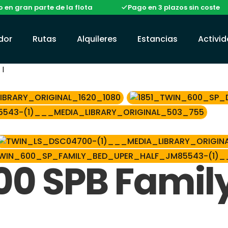
parte de la flota
Pago en 3 plazos sin coste
A
ador
Rutas
Alquileres
Estancias
Activi
 I
0 SPB Family 