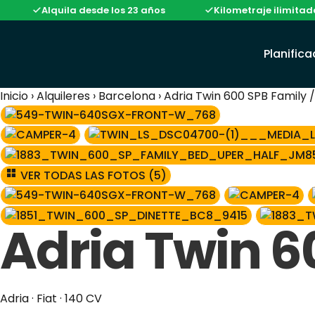
Alquila desde los 23 años
Kilometraje ilimitado en gran 
Planific
Inicio
›
Alquileres
›
Barcelona
›
Adria Twin 600 SPB Family /
VER TODAS LAS FOTOS (5)
Adria Twin 60
Adria · Fiat · 140 CV