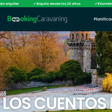
iler
Alquila desde los 23 años
Kilometraje ilim
Planific
LOS CUENTOS