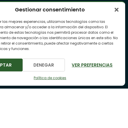
Gestionar consentimiento
Contacto
er las mejores experiencias, utilizamos tecnologías como las
info@bookingcaravaning.com
ra almacenar y/o acceder a la información del dispositivo. El
ento de estas tecnologías nos permitirá procesar datos como el
605 050 846
ento de navegación o las identificaciones únicas en este sitio. No
 retirar el consentimiento, puede afectar negativamente a ciertas
Síguenos
icas y funciones.
EPTAR
VER PREFERENCIAS
DENEGAR
Política de cookies