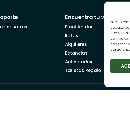
soporte
Encuentra tu viaje
Para ofrec
on nosotros
Planificador
cookies pa
consentimi
Rutas
comportami
Alquileres
consentir o
característ
Estancias
Actividades
AC
Tarjetas Regalo