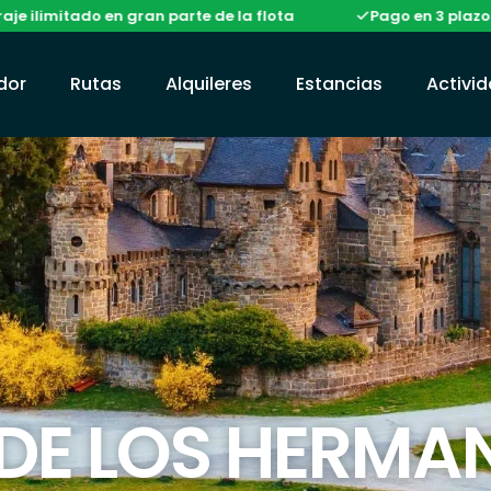
itado en gran parte de la flota
Pago en 3 plazos sin co
ador
Rutas
Alquileres
Estancias
Activi
 DE LOS HERMA