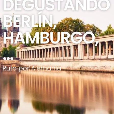
DEGUSTANDO
BERLÍN,
HAMBURGO,
…
Ruta por Alemania