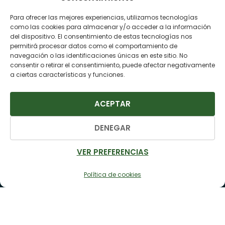
Para ofrecer las mejores experiencias, utilizamos tecnologías
como las cookies para almacenar y/o acceder a la información
del dispositivo. El consentimiento de estas tecnologías nos
permitirá procesar datos como el comportamiento de
Ayuda y soporte
navegación o las identificaciones únicas en este sitio. No
Contacta con nosotros
consentir o retirar el consentimiento, puede afectar negativamente
a ciertas características y funciones.
FAQs
Blog
ACEPTAR
DENEGAR
Encuentra tu viaje
Planificador
VER PREFERENCIAS
Rutas
Alquileres
Política de cookies
Estancias
Actividades
Tarjetas Regalo