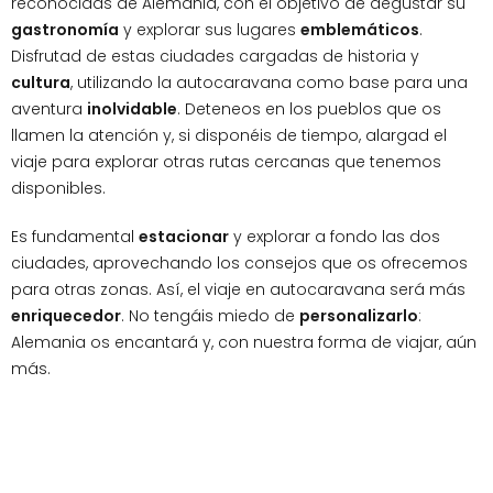
reconocidas de Alemania, con el objetivo de degustar su
gastronomía
y explorar sus lugares
emblemáticos
.
Disfrutad de estas ciudades cargadas de historia y
cultura
, utilizando la autocaravana como base para una
aventura
inolvidable
. Deteneos en los pueblos que os
llamen la atención y, si disponéis de tiempo, alargad el
viaje para explorar otras rutas cercanas que tenemos
disponibles.
Es fundamental
estacionar
y explorar a fondo las dos
ciudades, aprovechando los consejos que os ofrecemos
para otras zonas. Así, el viaje en autocaravana será más
enriquecedor
. No tengáis miedo de
personalizarlo
:
Alemania os encantará y, con nuestra forma de viajar, aún
más.
Próxima apertura con sección
Booking Caravaning Alemania