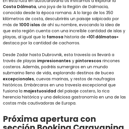
En esta ruta en autocaravana os invitamos a explorar la
Costa Dálmata
, una joya de la Región de Dalmacia,
conocida desde la época romana. A lo largo de los 350
kilómetros de costa, descubriréis un paisaje salpicado por
más de
1000 islas
de ahí su nombre, evocando la idea de
que esta región cuenta con una increíble cantidad de islas y
playas, al igual que la
famosa
historia de
«101 dálmatas»
destaca por la cantidad de cachorros.
Desde Zadar hasta Dubrovnik, esta travesía os llevará a
través de playas
impresionantes
y
pintorescos
rincones
costeros. Además, podréis sumergiros en un mundo
submarino lleno de vida, explorando destinos de buceo
excepcionales
, cuevas marinas, y restos de naufragios
históricos. Embárcaros en una travesía excepcional que
fusiona la
majestuosidad
del paisaje costero, la rica
herencia histórica y una deliciosa gastronomía en una de las
costas más cautivadoras de Europa.
Próxima apertura con
sección Booking Caravaning