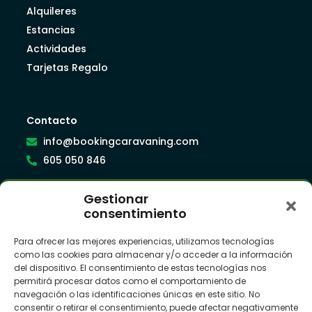
Alquileres
Estancias
Actividades
Tarjetas Regalo
Contacto
info@bookingcaravaning.com
605 050 846
Gestionar
Síguenos
consentimiento
Para ofrecer las mejores experiencias, utilizamos tecnologías
como las cookies para almacenar y/o acceder a la información
Suscríbete a nuestra newsletter
del dispositivo. El consentimiento de estas tecnologías nos
permitirá procesar datos como el comportamiento de
navegación o las identificaciones únicas en este sitio. No
consentir o retirar el consentimiento, puede afectar negativamente